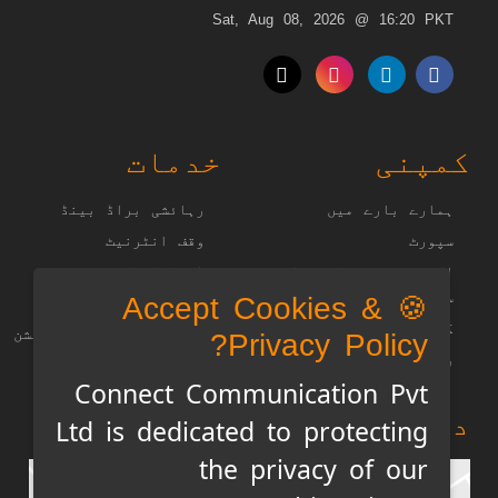
Sat, Aug 08, 2026 @ 16:20 PKT
کمپنی
خدمات
ہمارے بارے میں
رہائشی براڈ بینڈ
سپورٹ
وقف انٹرنیٹ
اکثر پوچھے جانے والے
ڈیٹا کنیکٹیویٹی
سوالات
🍪 Accept Cookies &
کاروباری حل
کیریئر
آئی پی وی 6 کنفیگریشن
Privacy Policy?
رازداری کی پالیسی
Connect Communication Pvt
دفتر کا نقشہ
Ltd is dedicated to protecting
the privacy of our