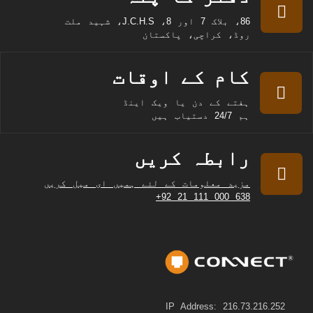
86، بلاک 7 اور 8، J.C.H.S، شہید ملت
روڈ، کراچی، پاکستان
کام کے اوقات
ہفتے کے دن یا ویک اینڈ
ہم 24/7 دستیاب ہیں
رابطہ کریں
مزید معلومات کے لئے ہمیں ای میل کریں
+92 21 111 000 638
IP Address: 216.73.216.252